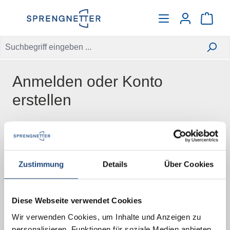
alt springen
Warenko
Anmelden oder Konto
erstellen
Anmelden
Zustimmung
Details
Über Cookies
Geben Sie Ihre E-Mail Adresse ein, um sich
mit
einem bestehenden Konto
anzumelden,
oder
ein neues Kundenkonto
zu erstellen:
Diese Webseite verwendet Cookies
Wir verwenden Cookies, um Inhalte und Anzeigen zu
Ihre E-Mail-Adresse
personalisieren, Funktionen für soziale Medien anbieten