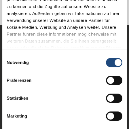
Weiter
zu können und die Zugriffe auf unsere Website zu
analysieren. Außerdem geben wir Informationen zu Ihrer
Verwendung unserer Website an unsere Partner für
soziale Medien, Werbung und Analysen weiter. Unsere
Partner führen diese Informationen möglicherweise mit
weiteren Daten zusammen, die Sie ihnen bereitgestellt
Support
haben oder die sie im Rahmen Ihrer Nutzung der Dienste
gesammelt haben.
Hilfe-Center
Einwilligungsauswahl
Notwendig
Kontakt
Präferenzen
Akademie
Software
Statistiken
Literatur
Wissen
Marketing
Events