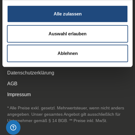
Karriere
Alle zulassen
Info-Service Anmeldung
Auswahl erlauben
Versandkosten DE
Mediadaten
Ablehnen
Cookie-Erklärung
Datenschutzerklärung
AGB
Impressum
* Alle Preise exkl. gesetzl. Mehrwertsteuer, wenn nicht anders
angegeben. Unser gesamtes Angebot gilt ausschließlich für
Unternehmer gemäß § 14 BGB. ** Preise inkl. MwSt.