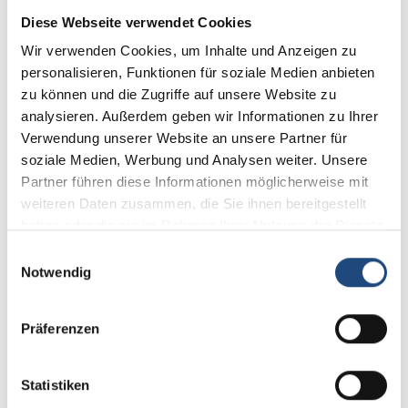
Lehrbuch und Kommentar
Diese Webseite verwendet Cookies
Wir verwenden Cookies, um Inhalte und Anzeigen zu
personalisieren, Funktionen für soziale Medien anbieten
79,95 €*
zu können und die Zugriffe auf unsere Website zu
Preise exkl. MwSt. zzgl. Versandkosten
analysieren. Außerdem geben wir Informationen zu Ihrer
Verwendung unserer Website an unsere Partner für
auswählen
Ergänzungslieferung
soziale Medien, Werbung und Analysen weiter. Unsere
Partner führen diese Informationen möglicherweise mit
63.
64.
weiteren Daten zusammen, die Sie ihnen bereitgestellt
65.
haben oder die sie im Rahmen Ihrer Nutzung der Dienste
gesammelt haben.
Einwilligungsauswahl
Notwendig
Produkt Anzahl: Gib den gewünschten Wert
In den Warenkorb
Präferenzen
Produktnummer:
10291.11
Statistiken