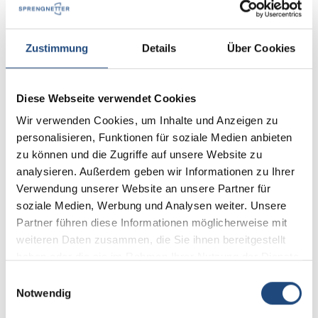
Jahresabonnement -
M
immobilien & bewerten
V
Zustimmung
Details
Über Cookies
M
Diese Webseite verwendet Cookies
vo
Ve
Wir verwenden Cookies, um Inhalte und Anzeigen zu
in
personalisieren, Funktionen für soziale Medien anbieten
b
zu können und die Zugriffe auf unsere Website zu
analysieren. Außerdem geben wir Informationen zu Ihrer
Verwendung unserer Website an unsere Partner für
soziale Medien, Werbung und Analysen weiter. Unsere
Partner führen diese Informationen möglicherweise mit
weiteren Daten zusammen, die Sie ihnen bereitgestellt
haben oder die sie im Rahmen Ihrer Nutzung der Dienste
gesammelt haben.
Einwilligungsauswahl
Notwendig
156,00 €*
2
Details