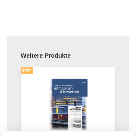
Produktgalerie überspringen
Weitere Produkte
TIPP
TIPP