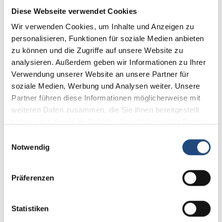
Marktdaten und Praxishilfen
Diese Webseite verwendet Cookies
Wir verwenden Cookies, um Inhalte und Anzeigen zu
personalisieren, Funktionen für soziale Medien anbieten
97,20 €*
zu können und die Zugriffe auf unsere Website zu
Preise exkl. MwSt. zzgl. Versandkosten
analysieren. Außerdem geben wir Informationen zu Ihrer
Verwendung unserer Website an unsere Partner für
Versandfertig in 1 Tag, Lieferzeit 3 Tage
soziale Medien, Werbung und Analysen weiter. Unsere
Partner führen diese Informationen möglicherweise mit
auswählen
Ergänzungslieferung
weiteren Daten zusammen, die Sie ihnen bereitgestellt
156.
157.
haben oder die sie im Rahmen Ihrer Nutzung der Dienste
gesammelt haben.
Einwilligungsauswahl
Produkt Anzahl: Gib den gewünschten Wert
Notwendig
In den Warenkorb
Präferenzen
Produktnummer:
10876.1
Statistiken