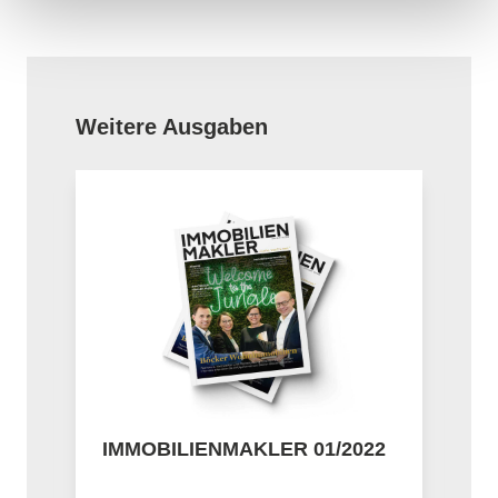
Produktgalerie überspringen
Weitere Ausgaben
1
IMMOBILIENMAKLER 01/2022
I