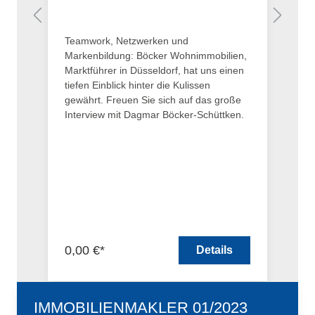
r
Teamwork, Netzwerken und
Lo
e
Markenbildung: Böcker Wohnimmobilien,
St
n
Marktführer in Düsseldorf, hat uns einen
un
tiefen Einblick hinter die Kulissen
Ku
gewährt. Freuen Sie sich auf das große
da
Interview mit Dagmar Böcker-Schüttken.
0,00 €*
0
Details
IMMOBILIENMAKLER 01/2023