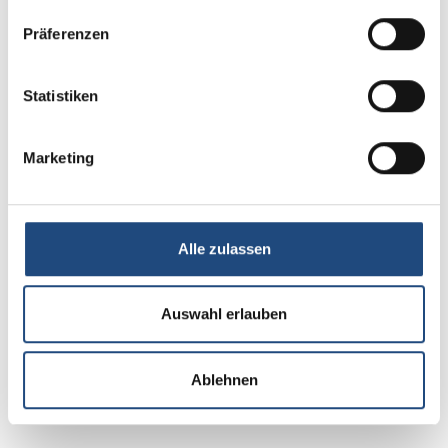
Präferenzen
Statistiken
Wie komme ich an mein
kostenloses PDF-Exemplar?
Marketing
Um sich das kostenlose PDF zu sichern, müssen
Sie einfach nur das PDF in den Warenkorb legen,
als Zahlart "Gratisartikel" wählen und den "Kauf"
Alle zulassen
abschließen. Sie erhalten dann eine
Bestellbestätigung mit dem Downloadlink. Sie
können aber auch jederzeit im Shop unter
Auswahl erlauben
"Bestellungen" Ihr PDF erneut herunterladen.
Hierzu einfach an der Bestellung auf den Button
"Anzeigen" klicken.
Ablehnen