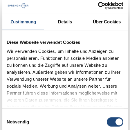
sind Hybridmakler? Wofür sind sie angetreten?
Wie ist der Status quo?
Zustimmung
Details
Über Cookies
Gut zu wissen
Diese Webseite verwendet Cookies
Das novellierte GEG hat am 19. April das
Wir verwenden Cookies, um Inhalte und Anzeigen zu
Bundeskabinett passiert. Kerstin Nell hat die GEG-
personalisieren, Funktionen für soziale Medien anbieten
Novellierung für Sie analysiert. Plus: Rechtsanwalt
zu können und die Zugriffe auf unsere Website zu
Sven R. Johns klärt den Sachverhalt „QAA - gibt’s
analysieren. Außerdem geben wir Informationen zu Ihrer
nicht!“ auf, und Sprengnetter-Experte Sebastian
Verwendung unserer Website an unsere Partner für
Drießen bringt das komplexe Thema
soziale Medien, Werbung und Analysen weiter. Unsere
Erbschaftssteuer auf den Punkt.
Partner führen diese Informationen möglicherweise mit
weiteren Daten zusammen, die Sie ihnen bereitgestellt
haben oder die sie im Rahmen Ihrer Nutzung der Dienste
gesammelt haben.
Einwilligungsauswahl
Notwendig