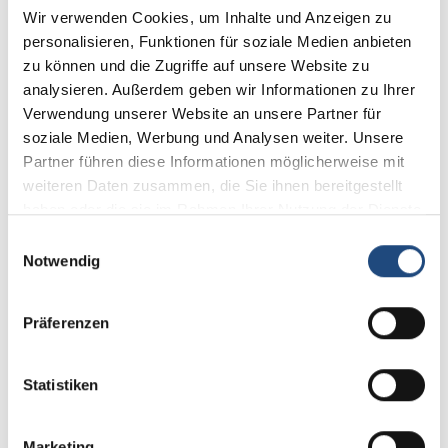
Wir verwenden Cookies, um Inhalte und Anzeigen zu
ImmoWertV - Kommentar – 2010
personalisieren, Funktionen für soziale Medien anbieten
zu können und die Zugriffe auf unsere Website zu
analysieren. Außerdem geben wir Informationen zu Ihrer
73,83 €*
Verwendung unserer Website an unsere Partner für
Preise exkl. MwSt. zzgl. Versandkosten
soziale Medien, Werbung und Analysen weiter. Unsere
Partner führen diese Informationen möglicherweise mit
Sofort verfügbar, Lieferzeit: 3 Tage
weiteren Daten zusammen, die Sie ihnen bereitgestellt
haben oder die sie im Rahmen Ihrer Nutzung der Dienste
Produkt Anzahl: Gib den gewünschten Wert
In den Warenkorb
gesammelt haben.
Einwilligungsauswahl
Notwendig
Präferenzen
Produktnummer:
10032
Statistiken
Beratung & Kontakt
Marketing