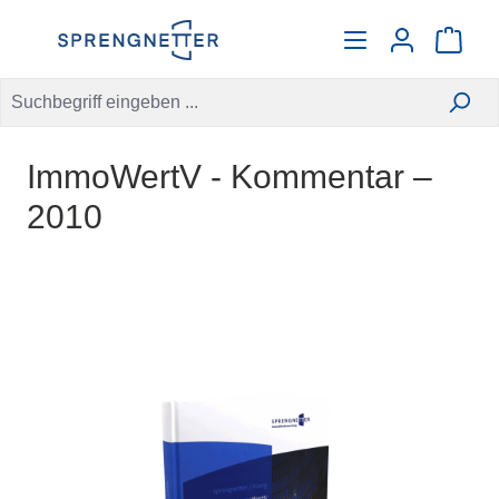
alt springen
Warenko
ImmoWertV - Kommentar –
2010
Bildergalerie überspringen