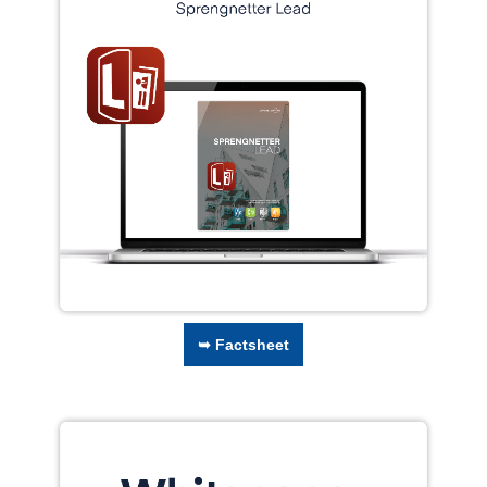
➥ Factsheet