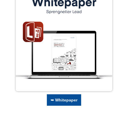
➥ Whitepaper