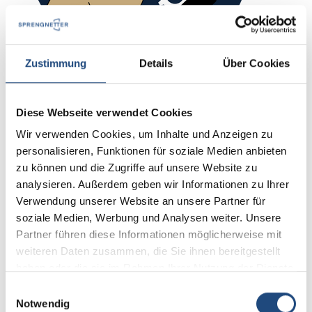
Zustimmung
Details
Über Cookies
Diese Webseite verwendet Cookies
Wir verwenden Cookies, um Inhalte und Anzeigen zu
Was kostet Sprengnetter Lead?
personalisieren, Funktionen für soziale Medien anbieten
zu können und die Zugriffe auf unsere Website zu
Zur Nutzung des Tools und des Konfigurators
analysieren. Außerdem geben wir Informationen zu Ihrer
schließen Sie ein Jahresabonnement ab. Hier
Verwendung unserer Website an unsere Partner für
haben Sie die Wahl zwischen einer
soziale Medien, Werbung und Analysen weiter. Unsere
Einmalzahlung für 12 Monate oder der
Partner führen diese Informationen möglicherweise mit
monatlichen Abbuchung.
weiteren Daten zusammen, die Sie ihnen bereitgestellt
haben oder die sie im Rahmen Ihrer Nutzung der Dienste
gesammelt haben.
Einwilligungsauswahl
Notwendig