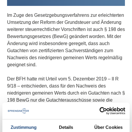
Im Zuge des Gesetzgebungsverfahrens zur erleichterten
Umsetzung der Reform der Grundsteuer und Änderung
weiterer steuerrechtlicher Vorschriften ist auch § 198 des
Bewertungsgesetzes (BewG) geändert worden. Mit der
Änderung wird insbesondere geregelt, dass auch
Gutachten von zertifizierten Sachverständigen zum
Nachweis des niedrigeren gemeinen Werts regelmäßig
geeignet sind.
Der BFH hatte mit Urteil vom 5. Dezember 2019 – II R
9/18 – entschieden, dass für den Nachweis des
niedrigeren gemeinen Werts durch ein Gutachten nach §
198 BewG nur die Gutachterausschüsse sowie die
öffentlich bestellten und vereidigten Sachverständigen
in Betracht kommen. Die obersten Finanzbehörden der
Länder hatten daraufhin mit
Zustimmung
Details
Über Cookies
einem
Nichtanwendungserlass
(vgl. auch: Schoop, in: