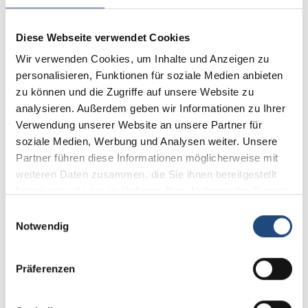
immobilien & bewerten 1/2021, S. 32) zu diesem Urteil
reagiert.
Diese Webseite verwendet Cookies
In einem weiteren Schritt brachte das
Wir verwenden Cookies, um Inhalte und Anzeigen zu
Bundesministerium für Finanzen einen entsprechenden
personalisieren, Funktionen für soziale Medien anbieten
Gesetzentwurf zur Ergänzung des § 198
zu können und die Zugriffe auf unsere Website zu
Bewertungsgesetz (BewG) in den Bundestag ein mit
analysieren. Außerdem geben wir Informationen zu Ihrer
dem Ziel, gesetzlich zu regeln, dass zur Festsetzung
Verwendung unserer Website an unsere Partner für
des niedrigeren gemeinen Werts nicht nur Gutachten
soziale Medien, Werbung und Analysen weiter. Unsere
von Gutachterausschüssen und öffentlich bestellten und
Partner führen diese Informationen möglicherweise mit
vereidigten Sachverständigen, sondern auch Gutachten
weiteren Daten zusammen, die Sie ihnen bereitgestellt
von Sachverständigen herangezogen werden können,
haben oder die sie im Rahmen Ihrer Nutzung der Dienste
die über eine Zertifizierung von einer nach DIN EN
gesammelt haben.
Einwilligungsauswahl
ISO/IEC 17024 akkreditierten Stelle verfügen.
Notwendig
Aufgrund des Beschlusses des Bundestages wurde in §
Präferenzen
198 des Bewertungsgesetzes in diesem
Zusammenhang folgende Ergänzung vorgenommen: