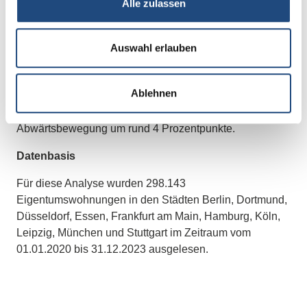
Alle zulassen
deutlich sprunghafter zu sein. Die Maklerquote betrug
vor einem Jahr, im Dezember 2022, 71 % und bewegte
sich dann im Zick-Zack-Kurs“, erläutert Sauerborn.
Auswahl erlauben
Abwärtstrend: Dortmund
Ablehnen
Mit einer Maklerquote von rund 65 % liegt Dortmund an
zweitletzter Stelle und verzeichnet eine deutliche
Abwärtsbewegung um rund 4 Prozentpunkte.
Datenbasis
Für diese Analyse wurden 298.143
Eigentumswohnungen in den Städten Berlin, Dortmund,
Düsseldorf, Essen, Frankfurt am Main, Hamburg, Köln,
Leipzig, München und Stuttgart im Zeitraum vom
01.01.2020 bis 31.12.2023 ausgelesen.