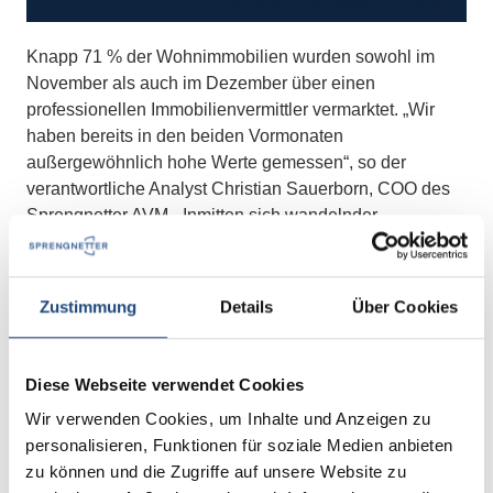
Knapp 71 % der Wohnimmobilien wurden sowohl im
November als auch im Dezember über einen
professionellen Immobilienvermittler vermarktet. „Wir
haben bereits in den beiden Vormonaten
außergewöhnlich hohe Werte gemessen“, so der
verantwortliche Analyst Christian Sauerborn, COO des
Sprengnetter AVM. „Inmitten sich wandelnder
Rahmenbedingungen und steigender Anforderungen auf
dem Immobilienmarkt sind viele Kaufinteressenten auf
der Suche nach Orientierung und Expertise. In dieser
Zustimmung
Details
Über Cookies
anspruchsvollen Marktsituation gewinnt die Beratung
durch Maklerinnen und Makler erneut an Bedeutung.
Die Vermarktung ist im Vergleich zur vorangegangenen
Diese Webseite verwendet Cookies
Phase anspruchsvoller geworden, und daher sind
Wir verwenden Cookies, um Inhalte und Anzeigen zu
Fachleute gefragt, um Käufer und Verkäufer transparent
personalisieren, Funktionen für soziale Medien anbieten
zu beraten und einen realistischen Preis auszutarieren."
zu können und die Zugriffe auf unsere Website zu