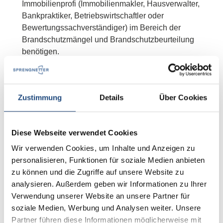
Immobilienprofi (Immobilienmakler, Hausverwalter,
Bankpraktiker, Betriebswirtschaftler oder
Bewertungssachverständiger) im Bereich der
Brandschutzmängel und Brandschutzbeurteilung
benötigen.
Durch die interaktive Workshopatmosphäre
(zahlreiche Beispiele mit Bildern) und dem
Zustimmung
Details
Über Cookies
hochqualifizierten Dozenten ist der Lernstoff leicht
verständlich und kann umgehend im Berufsalltag
kommerziell eingesetzt werden. Auch für „Bau-
Diese Webseite verwendet Cookies
Profis“ ist dieser Workshop interessant, da diese
ihr Wissen komprimiert auffrischen und hinsichtlich
Wir verwenden Cookies, um Inhalte und Anzeigen zu
der baulich notwendigen und wertrelevanten
personalisieren, Funktionen für soziale Medien anbieten
Aspekte (Kostenwert) ergänzen können.
zu können und die Zugriffe auf unsere Website zu
analysieren. Außerdem geben wir Informationen zu Ihrer
Verwendung unserer Website an unsere Partner für
soziale Medien, Werbung und Analysen weiter. Unsere
Partner führen diese Informationen möglicherweise mit