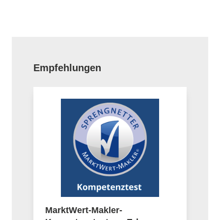
Produktgalerie überspringen
Empfehlungen
MarktWert-Makler-
R