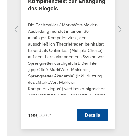
Kompetenztest zur Erlangung
W
des Siegels
K
2
Die Fachmakler / MarktWert-Makler-
Zw
Ausbildung mündet in einem 30-
„Q
minütigen Kompetenztest, der
Kl
ausschließlich Theoriefragen beinhaltet.
Be
Er wird als Onlinetest (Multiple-Choice)
Ze
auf dem Lern-Management-System von
n
Sprengnetter durchgeführt. Der Titel
„geprüfte/r MarktWert-Makler/in,
Sprengnetter Akademie“ (inkl. Nutzung
des „MarktWert-Makler/in
Kompetenzlogos“) wird bei erfolgreicher
Absolvierung für die Dauer von 3 Jahren
verliehen.
F
2 
199,00 €*
Details
2