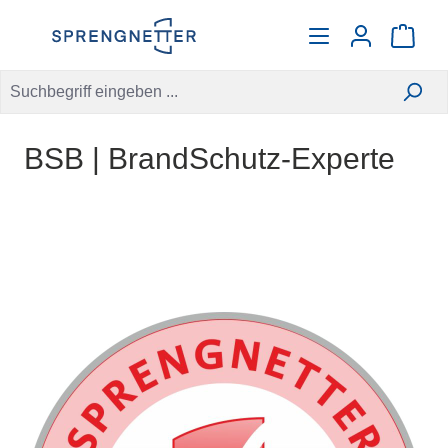
alt springen
Warenko
BSB | BrandSchutz-Experte