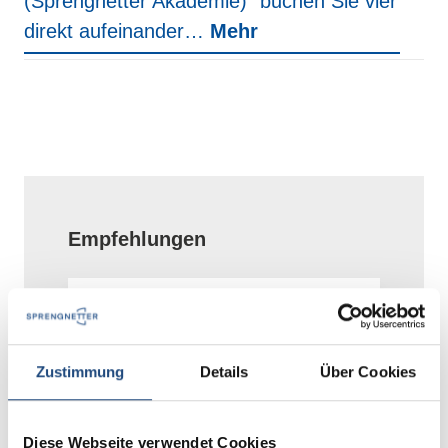
(Sprengnetter Akademie)" buchen Sie vier
direkt aufeinander…
Mehr
Produktgalerie überspringen
Empfehlungen
K
"
I
Zustimmung
Details
Über Cookies
M
"S
Diese Webseite verwendet Cookies