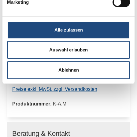
Marketing
6 Std. (MaBV)
299,00 €*
Details
Alle zulassen
Kompaktausbildung "Geprüfter
Auswahl erlauben
Immobilienbewerter"
Ablehnen
2.452,00 €*
Preise exkl. MwSt. zzgl. Versandkosten
Produktnummer:
K-A.M
Beratung & Kontakt