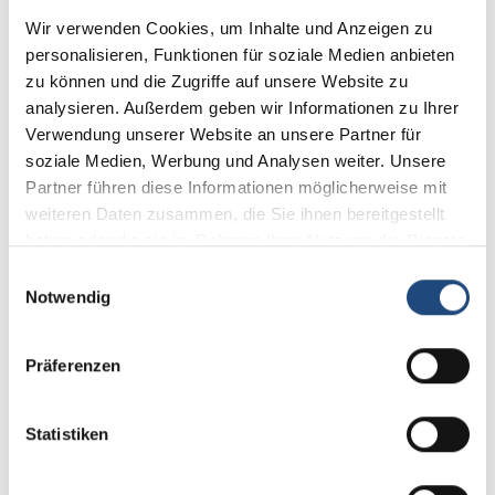
Im
Wir verwenden Cookies, um Inhalte und Anzeigen zu
vi
personalisieren, Funktionen für soziale Medien anbieten
Se
zu können und die Zugriffe auf unsere Website zu
au
R-B | Repetitorium zum
analysieren. Außerdem geben wir Informationen zu Ihrer
Geprüfter Immobilienbewerter
Verwendung unserer Website an unsere Partner für
(Sprengnetter Akademie)
soziale Medien, Werbung und Analysen weiter. Unsere
(Video-Kurs)
Partner führen diese Informationen möglicherweise mit
weiteren Daten zusammen, die Sie ihnen bereitgestellt
haben oder die sie im Rahmen Ihrer Nutzung der Dienste
gesammelt haben.
Einwilligungsauswahl
2
Notwendig
n
Präferenzen
en
Statistiken
FORTBILDUNGSNACHWEIS