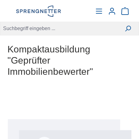
alt springen
Warenko
Kompaktausbildung
"Geprüfter
Immobilienbewerter"
Bildergalerie überspringen