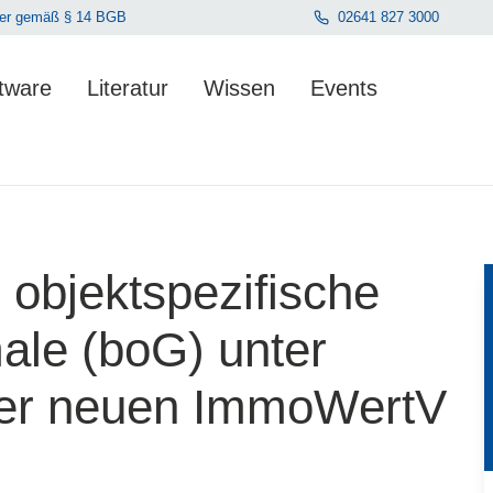
hmer gemäß § 14 BGB
02641 827 3000
tware
Literatur
Wissen
Events
en. Der Gesamtwert beträgt 0,00 €.
objektspezifische
le (boG) unter
der neuen ImmoWertV