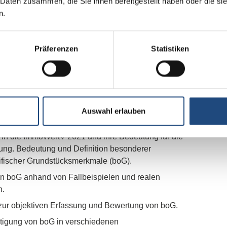
 Daten zusammen, die Sie ihnen bereitgestellt haben oder die s
mit 100% Praxisrelevanz - Interaktion ist jederzeit
n.
gewünscht. Daneben Beteiligung über Umfragen, offene
richte aus der eigenen Praxis
Präferenzen
Statistiken
rinhalte
Auswahl erlauben
te umfassen unter anderem:
 in die ImmoWertV 2021 und ihre Bedeutung für die
lung. Bedeutung und Definition besonderer
ifischer Grundstücksmerkmale (boG).
n boG anhand von Fallbeispielen und realen
n.
ur objektiven Erfassung und Bewertung von boG.
tigung von boG in verschiedenen