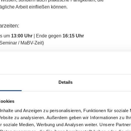
 tägliche Arbeit einfließen können.
rzeiten:
ls um
13:00 Uhr
| Ende gegen
16:15 Uhr
Seminar / MaBV-Zeit)
Begrüßung und Einstieg ins Thema
Themenblock (1)
Details
Pause
hemenblock (2) im Anschluss Pause
Q&A, Feedback, Verabschiedung
Cookies
Ende
nhalte und Anzeigen zu personalisieren, Funktionen für soziale
Website zu analysieren. Außerdem geben wir Informationen zu I
r soziale Medien, Werbung und Analysen weiter. Unsere Partner