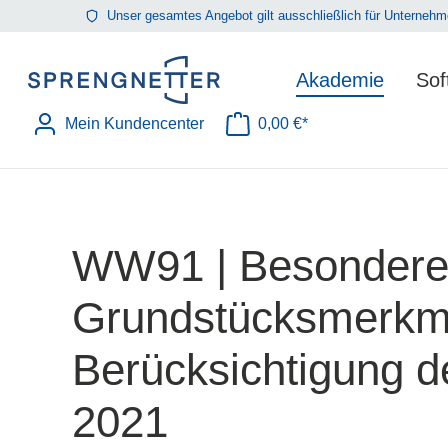
Unser gesamtes Angebot gilt ausschließlich für Unterne
springen
Zur Hauptnavigation springen
Akademie
Sof
Mein Kundencenter
0,00 €*
Warenkorb enthält 0 Position
WW91 | Besondere 
Grundstücksmerkma
Berücksichtigung 
2021