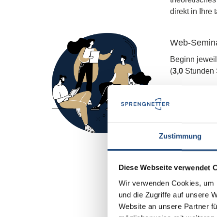
direkt in Ihre
Web-Semina
Beginn jewei
(
3,0
Stunden 
Ablauf:
13:00 Uhr - 
13:10 Uhr - 
Zustimmung
14:15 Uhr - 
14:30 Uhr -
T
16:00 Uhr -
Diese Webseite verwendet 
16:15 Uhr - 
Wir verwenden Cookies, um I
und die Zugriffe auf unsere 
Website an unsere Partner fü
Methodik: