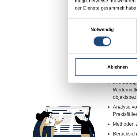
möglicherweise mit weiteren
Live-Webinar 
der Dienste gesammelt habe
möglich und 
Fragen und Be
Einwilligungsauswahl
Notwendig
Semina
Ablehnen
Unsere Inhal
Einführung
Wertermitt
objektspez
Analyse vo
Praxisfälle
Methoden z
Berücksich