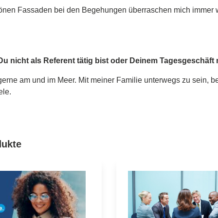
chönen Fassaden bei den Begehungen überraschen mich immer w
 nicht als Referent tätig bist oder Deinem Tagesgeschäft
erne am und im Meer. Mit meiner Familie unterwegs zu sein, bed
ele.
pringen
dukte