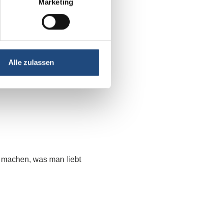
Marketing
bstrainer und habe eine
 die Sprengnetter
Alle zulassen
d machen, was man liebt