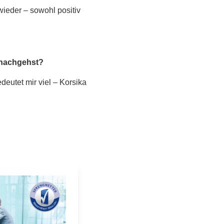
ieder – sowohl positiv
 nachgehst?
eutet mir viel – Korsika