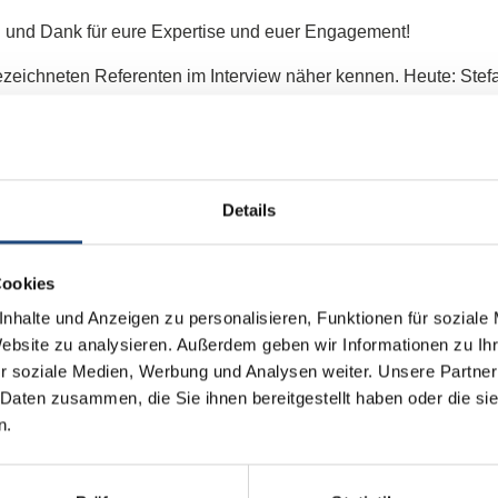
 und Dank für eure Expertise und euer Engagement!
zeichneten Referenten im Interview näher kennen. Heute: Stefa
er Immobilienwirtschaft zu Hause?
achwuchsberater im Bereich Baufinanzierung habe ich 1995 ange
Details
mmobilienwirtschaft gegangen und was war Deine Motivation
Cookies
nhalte und Anzeigen zu personalisieren, Funktionen für soziale
Website zu analysieren. Außerdem geben wir Informationen zu I
ethode interessiert, richtig zu bewerten – sozusagen aus Ablei
r soziale Medien, Werbung und Analysen weiter. Unsere Partner
n. In der Sachverständigentätigkeit für verschiedenen Gutacht
 Daten zusammen, die Sie ihnen bereitgestellt haben oder die s
n.
n.
kt Deines Tagesgeschäfts?