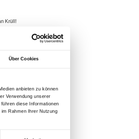
n Krüll!
treten – also bereits
Über Cookies
, als Sachverständiger
 Medien anbieten zu können
hrer Verwendung unserer
tungen vergangener
 führen diese Informationen
erausschüsse kann ich
ie im Rahmen Ihrer Nutzung