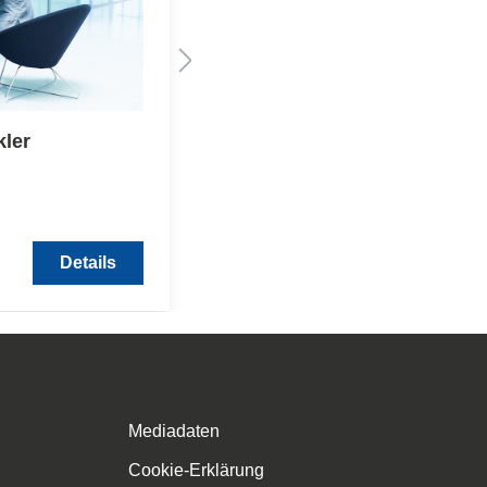
ler
Ausbildung zum DEKRA
Sachverständigen
Immobilienbewertung D1 u
Sprengnetter Immobilienbe
3.760,00 €*
Details
Mediadaten
Cookie-Erklärung