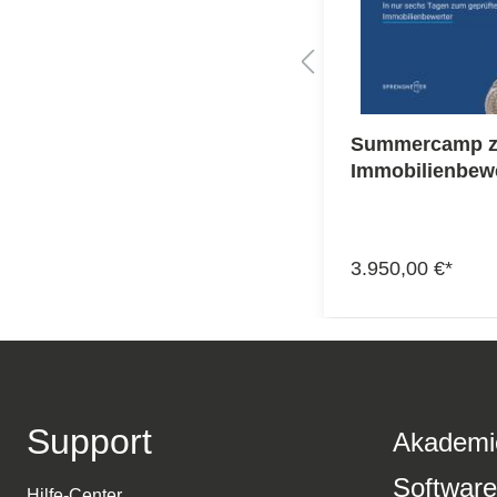
ung zum DEKRA
Summercamp z
tändigen
Immobilienbew
enbewertung D1 und
tter Immobilienbewerter
€*
3.950,00 €*
Details
Support
Akademi
Software
Hilfe-Center