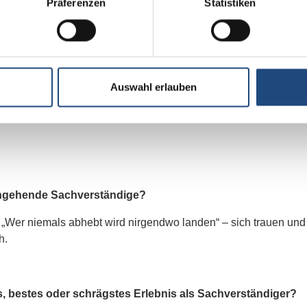
Präferenzen
Statistiken
lbstständig als Unternehmensberater für Makelnde sowie Vertrie
ndet. Die Dozententätigkeit führe ich seit über zehn Jahren für
Auswahl erlauben
rs, den Du unterrichtest?
 angehende Sachverständige?
 „Wer niemals abhebt wird nirgendwo landen“ – sich trauen un
h.
s, bestes oder schrägstes Erlebnis als Sachverständiger?