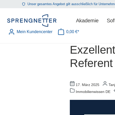
Unser gesamtes Angebot gilt ausschließlich für Unterne
springen
Zur Hauptnavigation springen
Akademie
Sof
Mein Kundencenter
0,00 €*
Warenkorb enthält 0 Position
Exzellen
Referent 
17. März 2025
Tanj
Immobilienwissen DE