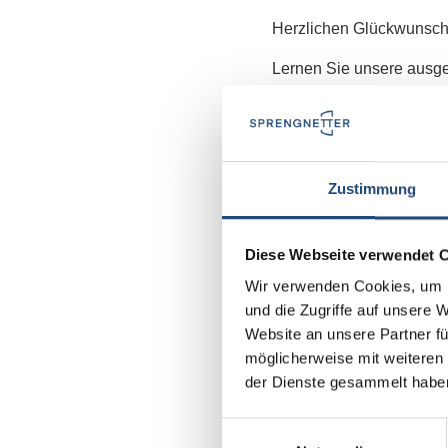
Herzlichen Glückwunsch
Lernen Sie unsere ausge
Seit wann bist Du in d
Meine erste Stelle als N
seit 30 Jahren
Zustimmung
Warum bist Du in die I
Diese Webseite verwendet 
zu arbeiten?
Wir verwenden Cookies, um I
und die Zugriffe auf unsere 
Mich hat vor allem die M
Website an unsere Partner fü
Verkäufe Daten abzuleite
möglicherweise mit weiteren
dieses Wissen anwende
der Dienste gesammelt habe
Einwilligungsauswahl
Was ist der Schwerpun