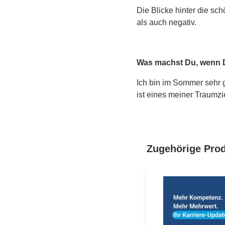
Die Blicke hinter die s
als auch negativ.
Was machst Du, wenn Du
Ich bin im Sommer sehr g
ist eines meiner Traumzi
Produktgalerie übers
Zugehörige Pro