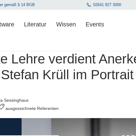
hmer gemäß § 14 BGB
02641 827 3000
tware
Literatur
Wissen
Events
en. Der Gesamtwert beträgt 0,00 €.
te Lehre verdient Aner
Stefan Krüll im Portrait
a Sessinghaus
ausgezeichnete Referenten