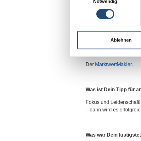
Notwendig
Ich bin seit 4 Jahren se
Finanzierungsfirma gegrü
Akademie aus.
Ablehnen
Was ist der Lieblingsku
Der
MarktwertMakler.
Was ist Dein Tipp für
Fokus und Leidenschaft!
– dann wird es erfolgreic
Was war Dein lustigste