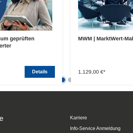
um geprüften
MWM | MarktWert-Mak
erter
1.129,00 €*
Details
e
Karriere
Info-Service Anmeldung