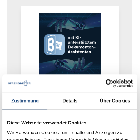
TIPP
Books – Online-
M
Wissensdatenbank
(
Zustimmung
Details
Über Cookies
Ganz im Zeichen der Digitalisierung
Be
Diese Webseite verwendet Cookies
wurde Sprengnetter Books entwickelt: Die
ha
Online Wissensdatenbank von
Z
Wir verwenden Cookies, um Inhalte und Anzeigen zu
Sprengnetter rund um das Thema
Ve
personalisieren, Funktionen für soziale Medien anbieten