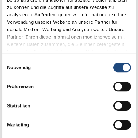
Immobilienbewertung mit dem geballten
Ta
zu können und die Zugriffe auf unsere Website zu
Fachwissen von Sprengnetter – ein Must-
pr
analysieren. Außerdem geben wir Informationen zu Ihrer
have sowohl für Einsteiger als auch
Da
Experten.
Ei
Verwendung unserer Website an unsere Partner für
Be
soziale Medien, Werbung und Analysen weiter. Unsere
Partner führen diese Informationen möglicherweise mit
weiteren Daten zusammen, die Sie ihnen bereitgestellt
haben oder die sie im Rahmen Ihrer Nutzung der Dienste
gesammelt haben.
Einwilligungsauswahl
Notwendig
13,39 €*
2
Details
Präferenzen
immobilien & bewerten 2019
Statistiken
29,00 €*
Preise exkl. MwSt. zzgl. Versandkosten
Marketing