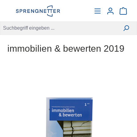
alt springen
Warenko
immobilien & bewerten 2019
Bildergalerie überspringen