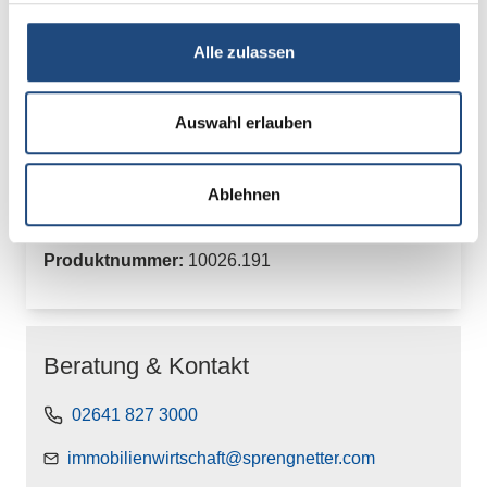
auswählen
Ausgabe
01/2019
02/2019
Alle zulassen
03/2019
04/2019
Auswahl erlauben
Produkt Anzahl: Gib den gewünschten Wert
In den Warenkorb
Ablehnen
Produktnummer:
10026.191
Beratung & Kontakt
02641 827 3000
immobilienwirtschaft@sprengnetter.com