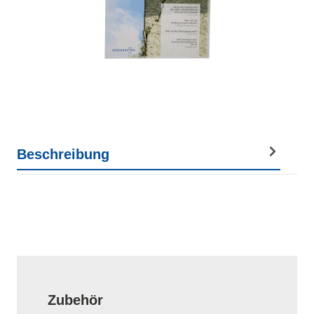
Beschreibung
Produktgalerie überspringen
Zubehör