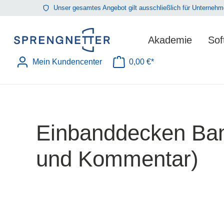
Unser gesamtes Angebot gilt ausschließlich für Unterne
springen
Zur Hauptnavigation springen
Akademie
Sof
Mein Kundencenter
0,00 €*
Warenkorb enthält 0 Position
Einbanddecken Ban
und Kommentar)