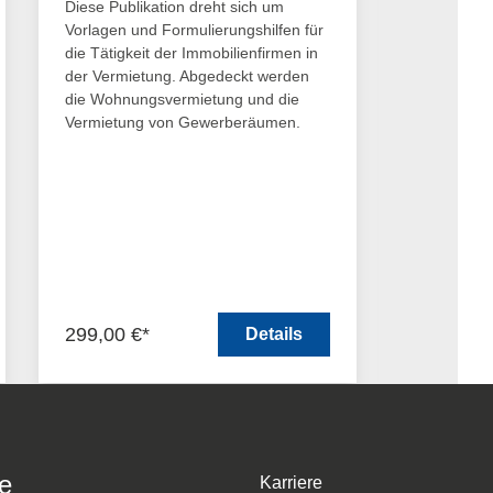
Diese Publikation dreht sich um
MAKLERRE
Vorlagen und Formulierungshilfen für
VERTRAGS
die Tätigkeit der Immobilienfirmen in
Sven R. Jo
der Vermietung. Abgedeckt werden
und Textvo
die Wohnungsvermietung und die
downloadbarer und
Vermietung von Gewerberäumen.
PDF-Doku
299,00 €*
299,00 €
Details
e
Karriere