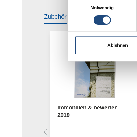
Einwilligungsauswahl
Notwendig
Zubehör
Produktgalerie überspringen
Ablehnen
: DAS
immobilien & bewerten
KET
2019