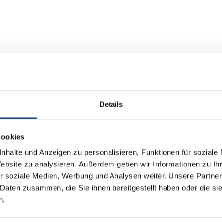
en Band 5 - 16 (Lehrbuch und
Details
Cookies
Bände 5 - 16
nhalte und Anzeigen zu personalisieren, Funktionen für soziale
Website zu analysieren. Außerdem geben wir Informationen zu I
r soziale Medien, Werbung und Analysen weiter. Unsere Partner
 Daten zusammen, die Sie ihnen bereitgestellt haben oder die s
n.