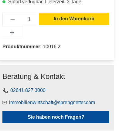
Sofort verfügbar, Lieferzeit: 3 Tage
Produkt Anzahl: Gib den gewünschten Wert
In den Warenkorb
Produktnummer:
10016.2
Beratung & Kontakt
02641 827 3000
immobilienwirtschaft@sprengnetter.com
Sie haben noch Fragen?