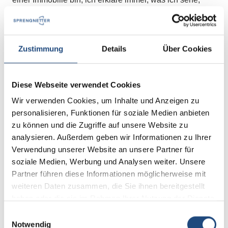
welche Ursachen oder Folgen etwas hat und grenze in
diesen Erläuterungen auch immer erkennbar ab, was ich
mache und was ich eben nicht mache. Mein Fokus im
Tagesgeschäft liegt dabei auf der Überprüfung vor dem
Zustimmung
Details
Über Cookies
Kauf von gebrauchten Immobilien im Bestand, der
Unterstützung bei der Bauabnahme von Neubauten, der
Diese Webseite verwendet Cookies
Immobilienbewertung und der Ausbildung von
Sachverständigen für Wohnflächenberechnung in
Wir verwenden Cookies, um Inhalte und Anzeigen zu
meiner eigenen Akademie. Wann immer es geht, nehme
personalisieren, Funktionen für soziale Medien anbieten
ich mir dann gerne die Zeit, unter anderem für die
zu können und die Zugriffe auf unsere Website zu
Sprengnetter-Akademie, um Vorträge zu halten,
analysieren. Außerdem geben wir Informationen zu Ihrer
Schulungen durchzuführen und so sicherzustellen dass
Verwendung unserer Website an unsere Partner für
ich mein Wissen weiter vermittele.
soziale Medien, Werbung und Analysen weiter. Unsere
Partner führen diese Informationen möglicherweise mit
weiteren Daten zusammen, die Sie ihnen bereitgestellt
haben oder die sie im Rahmen Ihrer Nutzung der Dienste
Was ist der Lieblingskurs, den Du unterrichtest?
gesammelt haben.
Einwilligungsauswahl
Mein absoluter Lieblingskurs ist "Schadstoffe in
Notwendig