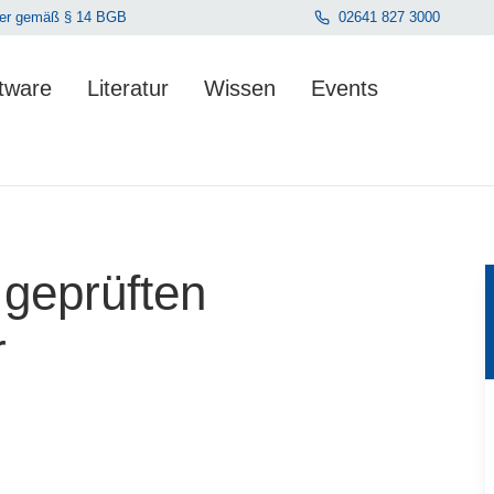
hmer gemäß § 14 BGB
02641 827 3000
tware
Literatur
Wissen
Events
en. Der Gesamtwert beträgt 0,00 €.
eprüften
r