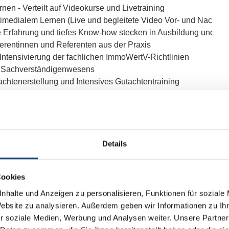
nen - Verteilt auf Videokurse und Livetraining
timedialem Lernen (Live und begleitete Video Vor- und Nachkur
 Erfahrung und tiefes Know-how stecken in Ausbildung und Ku
ferentinnen und Referenten aus der Praxis
Intensivierung der fachlichen ImmoWertV-Richtlinien
s Sachverständigenwesens
chtenerstellung und Intensives Gutachtentraining
rüfungsvorbereitung
ausbildung ist kombiniert mit Fachliteratur und Software (Zugri
oks inklusive 1x1 der Immobilienbewertung sowie Value-
ial)
sfähige Weiterbildungsstunden
Details
hem Abschluss Sprengnetter-Objektbesichtiger oder Gutachter 
große Sprengnetter-Auftragsnetzwerk erhalten
Cookies
nhalte und Anzeigen zu personalisieren, Funktionen für soziale
Website zu analysieren. Außerdem geben wir Informationen zu I
r soziale Medien, Werbung und Analysen weiter. Unsere Partner