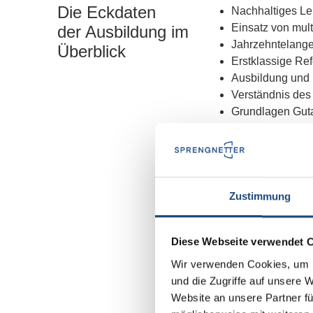
Die Eckdaten
Nachhaltiges Ler
Einsatz von mul
der Ausbildung im
Jahrzehntelange
Überblick
Erstklassige Re
Ausbildung und 
Verständnis de
Grundlagen Guta
Abschließende P
Sachverständigen
Sprengnetter Bo
Einführungstutor
89 anerkennung
Zustimmung
Nach erfolgreic
Zugriff auf das 
Diese Webseite verwendet 
Wir verwenden Cookies, um I
und die Zugriffe auf unsere 
Website an unsere Partner fü