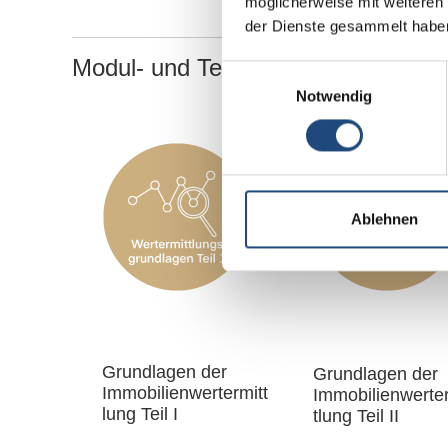
möglicherweise mit weiteren
der Dienste gesammelt habe
Modul- und Terminübersicht
Einwilligungsauswahl
Notwendig
Ablehnen
Grundlagen der
Grundlagen der
Immobilienwertermitt
Immobilienwerte
lung Teil I
tlung Teil II