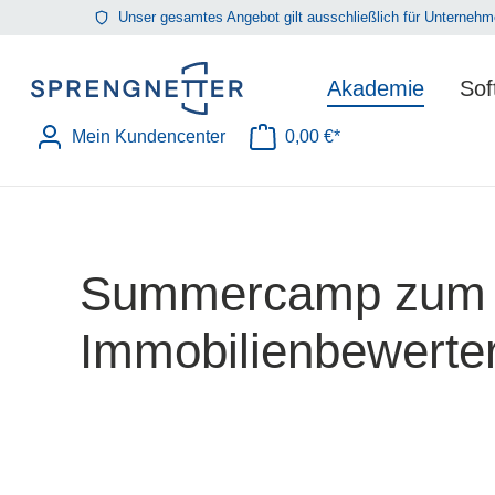
Unser gesamtes Angebot gilt ausschließlich für Unterne
springen
Zur Hauptnavigation springen
Akademie
Sof
Mein Kundencenter
0,00 €*
Warenkorb enthält 0 Position
Summercamp zum g
Immobilienbewerte